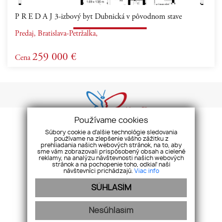
P R E D A J 3-izbový byt Dubnická v pôvodnom stave
Predaj, Bratislava-Petržalka,
259 000 €
Cena
Používame cookies
Súbory cookie a ďalšie technológie sledovania
používame na zlepšenie vášho zážitku z
prehliadania našich webových stránok, na to, aby
GDPR
COOKIES
REKLAMAČNÝ PORIADOK
ETICKÝ KÓDEX
sme vám zobrazovali prispôsobený obsah a cielené
reklamy, na analýzu návštevnosti našich webových
stránok a na pochopenie toho, odkiaľ naši
2015 - 2020 © Butterfly s.r.o. Všetky práva vyhradené.
návštevníci prichádzajú.
Viac info
SÚHLASÍM
Nesúhlasím