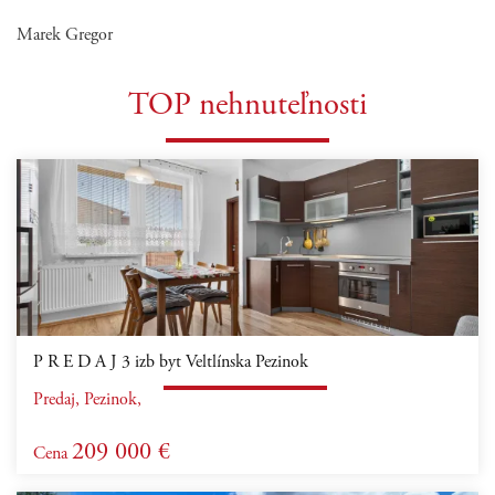
Marek Gregor
TOP nehnuteľnosti
P R E D A J 3 izb byt Veltlínska Pezinok
Predaj, Pezinok,
209 000 €
Cena