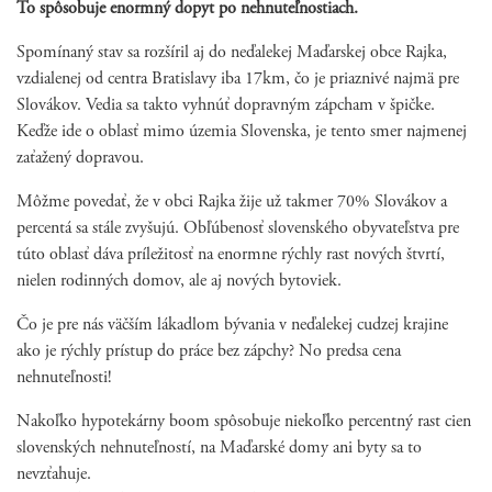
To spôsobuje enormný dopyt po nehnuteľnostiach.
Spomínaný stav sa rozšíril aj do neďalekej Maďarskej obce Rajka,
vzdialenej od centra Bratislavy iba 17km, čo je priaznivé najmä pre
Slovákov. Vedia sa takto vyhnúť dopravným zápcham v špičke.
Keďže ide o oblasť mimo územia Slovenska, je tento smer najmenej
zaťažený dopravou.
Môžme povedať, že v obci Rajka žije už takmer 70% Slovákov a
percentá sa stále zvyšujú. Obľúbenosť slovenského obyvateľstva pre
túto oblasť dáva príležitosť na enormne rýchly rast nových štvrtí,
nielen rodinných domov, ale aj nových bytoviek.
Čo je pre nás väčším lákadlom bývania v neďalekej cudzej krajine
ako je rýchly prístup do práce bez zápchy? No predsa cena
nehnuteľnosti!
Nakoľko hypotekárny boom spôsobuje niekoľko percentný rast cien
slovenských nehnuteľností, na Maďarské domy ani byty sa to
nevzťahuje.