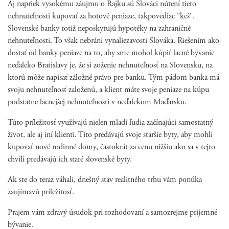
Aj napriek vysokému záujmu o Rajku sú Slováci nútení tieto
nehnuteľnosti kupovať za hotové peniaze, takpovediac "keš".
Slovenské banky totiž neposkytujú hypotéky na zahraničné
nehnuteľnosti. To však nebráni vynaliezavosti Slováka. Riešením ako
dostať od banky peniaze na to, aby sme mohol kúpiť lacné bývanie
neďaleko Bratislavy je, že si zoženie nehnuteľnosť na Slovensku, na
ktorú môže napísať záložné právo pre banku. Tým pádom banka má
svoju nehnuteľnosť založenú, a klient máte svoje peniaze na kúpu
podstatne lacnejšej nehnuteľnosti v neďalekom Maďarsku.
Túto príležitosť využívajú nielen mladí ľudia začínajúci samostatný
život, ale aj iní klienti. Títo predávajú svoje staršie byty, aby mohli
kupovať nové rodinné domy, častokrát za cenu nižšiu ako sa v tejto
chvíli predávajú ich staré slovenské byty.
Ak ste do teraz váhali, dnešný stav realitného trhu vám ponúka
zaujímavú príležitosť.
Prajem vám zdravý úsudok pri rozhodovaní a samozrejme príjemné
bývanie.