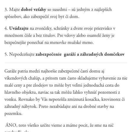
3. Majte
dobré vzťahy
so susedmi – sú jedným z najlepších
spôsobov, ako zabezpečiť svoj byt či dom.
4.
Uvádzajte
na zvončeky, schránky a dvere svoje priezvisko v
množnom čísle a bez titulov. Pre vdovy alebo osamelé ženy je
bezpečnejšie ponechať na menovke mužské meno.
5. Nepodceňujte
zabezpečenie garáží a záhradných domčekov
Garáže patria medzi najhoršie zabezpečené časti domu aj
víkendových chalúp, a pritom tam často skladujeme vybavenie za nie
malé ceny a pre zlodejov to môže byt veľmi jednoduchá cesta do
hlavného objektu, naviac sa tak môžu ľahko vyhnúť pozornosti z
vonku. Rovnako by Vás nepotešila zmiznutá kosačka, krovinorez či
záhradný nábytok. Preto nezabúdajte ani na drobné stavby na
pozemku.
ÁNO, toto všetko určite vieme a máme pocit, že sme na nič