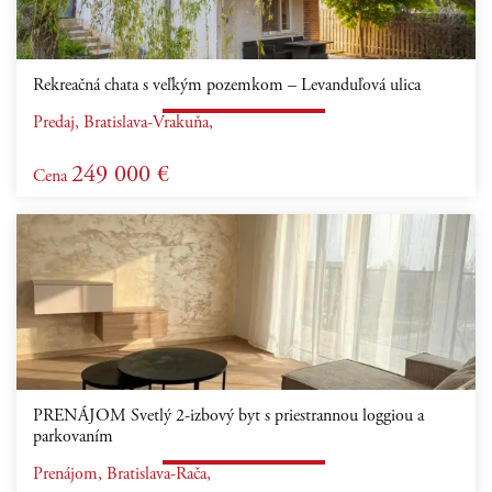
Rekreačná chata s veľkým pozemkom – Levanduľová ulica
Predaj, Bratislava-Vrakuňa,
249 000 €
Cena
PRENÁJOM Svetlý 2-izbový byt s priestrannou loggiou a
parkovaním
Prenájom, Bratislava-Rača,