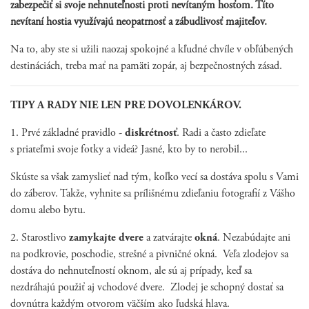
zabezpečiť si svoje nehnuteľnosti proti nevítaným hosťom. Títo
nevítaní hostia využívajú neopatrnosť a zábudlivosť majiteľov.
Na to, aby ste si užili naozaj spokojné a kľudné chvíle v obľúbených
destináciách, treba mať na pamäti zopár, aj bezpečnostných zásad.
TIPY A RADY NIE LEN PRE DOVOLENKÁROV.
1. Prvé základné pravidlo -
diskrétnosť
. Radi a často zdieľate
s priateľmi svoje fotky a videá? Jasné, kto by to nerobil...
Skúste sa však zamyslieť nad tým, koľko vecí sa dostáva spolu s Vami
do záberov. Takže, vyhnite sa prílišnému zdieľaniu fotografií z Vášho
domu alebo bytu.
2. Starostlivo
zamykajte dvere
a zatvárajte
okná
. Nezabúdajte ani
na podkrovie, poschodie, strešné a pivničné okná. Veľa zlodejov sa
dostáva do nehnuteľností oknom, ale sú aj prípady, keď sa
nezdráhajú použiť aj vchodové dvere. Zlodej je schopný dostať sa
dovnútra každým otvorom väčším ako ľudská hlava.