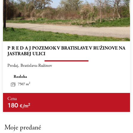
P R E D A J POZEMOK V BRATISLAVE V RUŽINOVE NA
JASTRABEJ ULICI
Predaj, Bratislava-Ružinov
Rozloha
2
7507 m
Cena
180
2
€/m
Moje predané