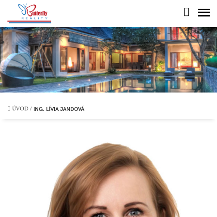
ING. LÍVIA JANDOVÁ
ÚVOD
/