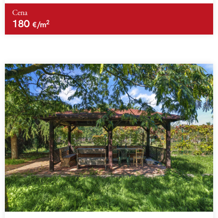
Cena
180
2
€/m