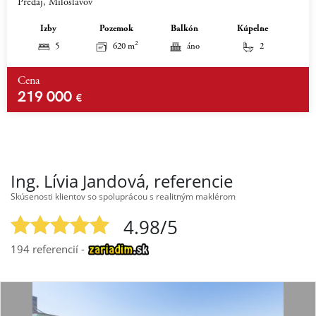
Predaj, Miloslavov
Izby
Pozemok
Balkón
Kúpelne
2
5
620 m
áno
2
Cena
219 000
€