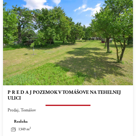
P R E D A J POZEMOK V TOMÁŠOVE NA TEHELNEJ
ULICI
Predaj, Tomášov
Rozloha
2
1349 m