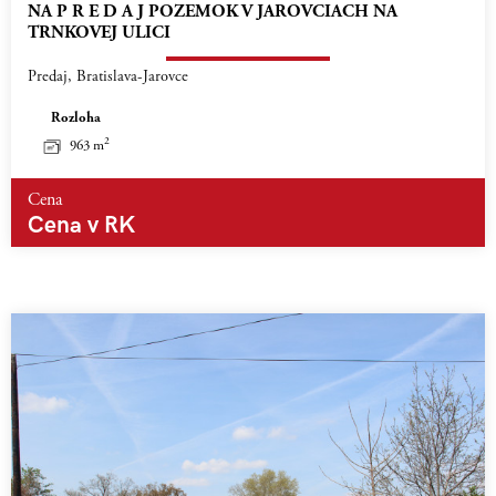
NA P R E D A J POZEMOK V JAROVCIACH NA
TRNKOVEJ ULICI
Predaj, Bratislava-Jarovce
Rozloha
2
963 m
Cena
Cena v RK