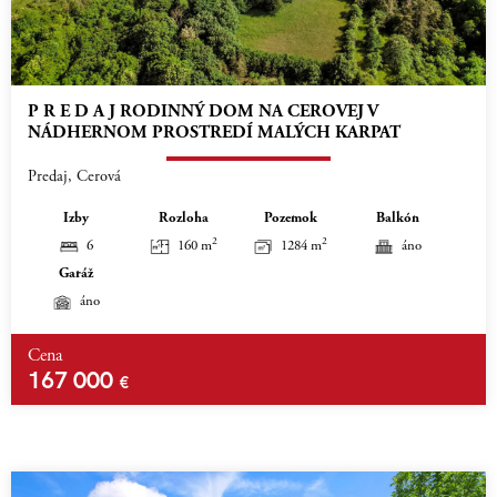
P R E D A J RODINNÝ DOM NA CEROVEJ V
NÁDHERNOM PROSTREDÍ MALÝCH KARPAT
Predaj, Cerová
Izby
Rozloha
Pozemok
Balkón
2
2
6
160 m
1284 m
áno
Garáž
áno
Cena
167 000
€