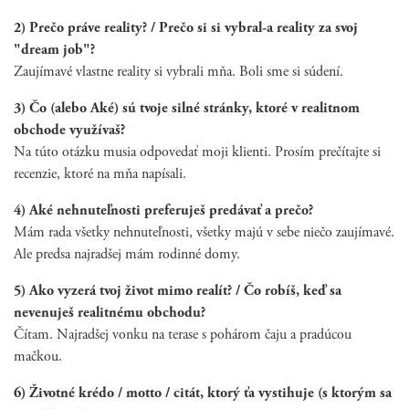
2) Prečo práve reality? / Prečo si si vybral-a reality za svoj
"dream job"?
Zaujímavé vlastne reality si vybrali mňa. Boli sme si súdení.
3) Čo (alebo Aké) sú tvoje silné stránky, ktoré v realitnom
obchode využívaš?
Na túto otázku musia odpovedať moji klienti. Prosím prečítajte si
recenzie, ktoré na mňa napísali.
4) Aké nehnuteľnosti preferuješ predávať a prečo?
Mám rada všetky nehnuteľnosti, všetky majú v sebe niečo zaujímavé.
Ale predsa najradšej mám rodinné domy.
5) Ako vyzerá tvoj život mimo realít? / Čo robíš, keď sa
nevenuješ realitnému obchodu?
Čítam. Najradšej vonku na terase s pohárom čaju a pradúcou
mačkou.
6) Životné krédo / motto / citát, ktorý ťa vystihuje (s ktorým sa