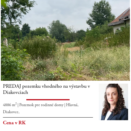
Diakoviec.
PREDAJ pozemku vhodného na výstavbu v
Diakovciach
2
4886 m
|
Pozemok pre rodinné domy
|
Hlavná,
Diakovce,
Cena v RK