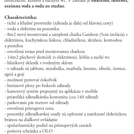
domčekom, kôľňou a suchým wc. V záhrade je
elektrina, internet,
sezónna voda a voda zo studne
.
Charakteristika:
- tiché a kľudné prostredie (záhrada je ďalej od hlavnej cesty)
- voda a elektrina na pozemku
- 8m2 nová montovaná a zateplená chatka Gardeon (5cm izolácia) s
elektrinou, kuchynskou linkou, chladničkou, skriňou, komodou
a posteľou
- osvetlená terasa pred montovanou chatkou
- 14m2 plechový domček (s elektrinou), kôlňa a suché wc
- hliníkový skleník s tvrdeným sklom
- v záhrade sú jablone, mirabelka, marhuľa, hrozno, ríbezle, černice,
egreš a goji
- možnosť pestovať čokoľvek
- betónové ploty po bokoch záhrady
- kamerový systém prepojený na aplikáciu v mobile
- priateľská záhradkárska komunita (cca 140 záhrad)
- parkovanie pár metrov od záhrady
- osvetlená prístupová cesta
- pozemky záhradkarskej osady sú oplotené a zamknuté elektrickou
bránou na diaľkové ovládanie
- spoluvlastnícky podiel na prístupových cestách
- poštová schránka a OLO