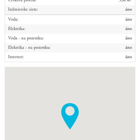
Celková plocha:
338 m
Inžinierske siete:
áno
Voda:
áno
Elektrika:
áno
Voda - na pozemku:
áno
Elektrika - na pozemku:
áno
Internet:
áno