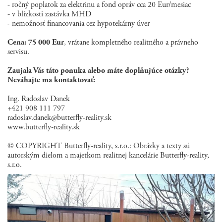
- ročný poplatok za elektrinu a fond opráv cca 20 Eur/mesiac
- v blízkosti zastávka MHD
- nemožnosť financovania cez hypotekárny úver
Cena: 75 000 Eur
, vrátane kompletného realitného a právneho
servisu.
Zaujala Vás táto ponuka alebo máte doplňujúce otázky?
Neváhajte ma kontaktovať:
Ing. Radoslav Danek
+421 908 111 797
radoslav.danek@butterfly-reality.sk
www.butterfly-reality.sk
© COPYRIGHT Butterfly-reality, s.r.o.: Obrázky a texty sú
autorským dielom a majetkom realitnej kancelárie Butterfly-reality,
s.r.o.