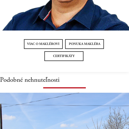
VIAC O MAKLÉROVI
PONUKA MAKLÉRA
CERTIFIKÁTY
Podobné nehnuteľnosti
P R E D A J POZEMOK V
BRATISLAVE V RUŽINOVE NA
JASTRABEJ ULICI