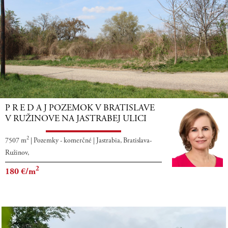
P R E D A J POZEMOK V BRATISLAVE
V RUŽINOVE NA JASTRABEJ ULICI
2
7507 m
|
Pozemky - komerčné
|
Jastrabia, Bratislava-
Ružinov,
2
180
€/m
Pozemok vhodný na výstavbu v centre