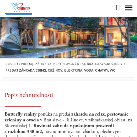
ÚVOD
/
PREDAJ, ZÁHRADA, BRATISLAVSKÝ KRAJ, BRATISLAVA-RUŽINOV
/
PREDAJ ZÁHRADA 338M2, RUŽINOV. ELEKTRINA, VODA, CHATKY, WC
Popis nehnuteľnosti
Butterfly reality
ponúka na predaj
záhradu na relax, pestovanie
zeleniny a ovocia
v Bratislave - Ružinove, v záhradkárskej oblasti na
Slovnaftskej 1.
Rovinatá záhrada v pokojnom prostredí
s rozlohou 338 m2,
novou montovanou chatkou, plechovým