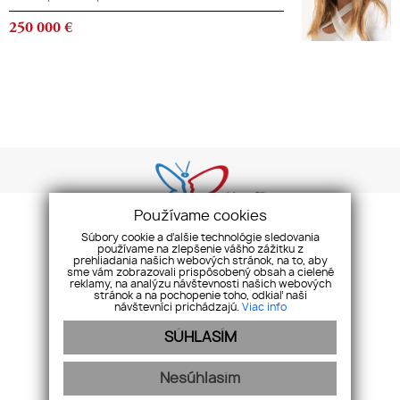
250 000
€
Používame cookies
Súbory cookie a ďalšie technológie sledovania
používame na zlepšenie vášho zážitku z
prehliadania našich webových stránok, na to, aby
GDPR
COOKIES
REKLAMAČNÝ PORIADOK
ETICKÝ KÓDEX
sme vám zobrazovali prispôsobený obsah a cielené
reklamy, na analýzu návštevnosti našich webových
stránok a na pochopenie toho, odkiaľ naši
2015 - 2020 © Butterfly s.r.o. Všetky práva vyhradené.
návštevníci prichádzajú.
Viac info
SÚHLASÍM
Nesúhlasím