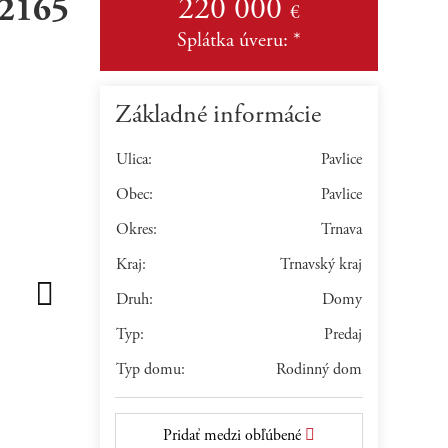
(2165
220 000
€
Splátka úveru:
*
Základné informácie
Ulica:
Pavlice
Obec:
Pavlice
Okres:
Trnava
Kraj:
Trnavský kraj
Druh:
Domy
Typ:
Predaj
Typ domu:
Rodinný dom
Pridať medzi obľúbené