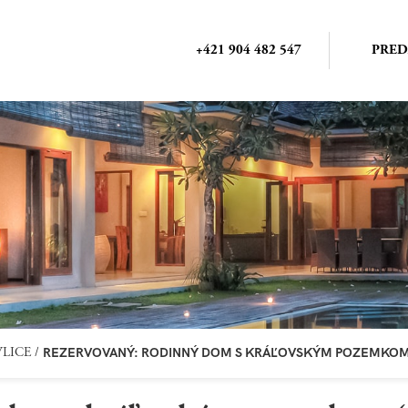
+421 904 482 547
PRED
REZERVOVANÝ: RODINNÝ DOM S KRÁĽOVSKÝM POZEMKOM (2
VLICE
/