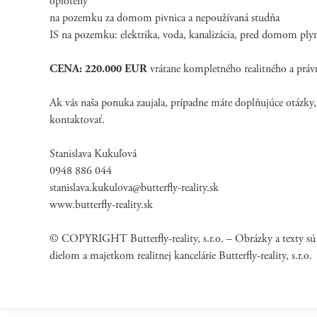
oplotený
na pozemku za domom pivnica a nepoužívaná studňa
IS na pozemku: elektrika, voda, kanalizácia, pred domom ply
CENA: 220.000 EUR
vrátane kompletného realitného a práv
Ak vás naša ponuka zaujala, prípadne máte doplňujúce otázky,
kontaktovať.
Stanislava Kukuľová
0948 886 044
stanislava.kukulova@butterfly-reality.sk
www.butterfly-reality.sk
© COPYRIGHT Butterfly-reality, s.r.o. – Obrázky a texty s
dielom a majetkom realitnej kancelárie Butterfly-reality, s.r.o.