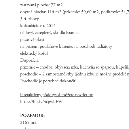
zastavaná plocha: 77 m2
obytná plocha: 114 m2 (prízemie: 59,60 m2, podkrovie: 54,
3-4 izbový
kolaudácia v r. 2014
tehlový, zateplený, škridla Bramac
plastové okná
na prízemí podlahové kúrenie, na poschodí radiátory
elektrický kotol
Dispozícia
:
prízemie – chodba, obývacia izba, kuchyňa so špajzou, kúpeľň
poschodie – 2 samostatné izby (jednu izbu je možné predeliť 
Poschodie je potrebné dokončiť.
interaktívny pôdorys si môžete pozrieť tu:
https://bit.ly/4cpwbEW
POZEMOK:
2165 m2