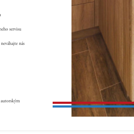
n
neho servisu
 neváhajte nás
ú autorským