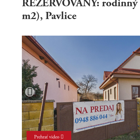
REZERVOVANÝ: rodinný 
m2), Pavlice
Prehrať video