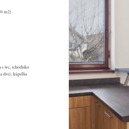
70 m2)
a s wc, schodisko
na dve), kúpeľňa