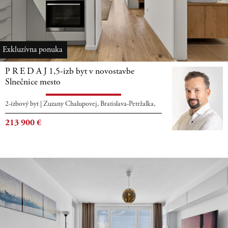
Exkluzívna ponuka
P R E D A J 1,5-izb byt v novostavbe
Slnečnice mesto
2-izbový byt
|
Zuzany Chalupovej, Bratislava-Petržalka,
213 900
€