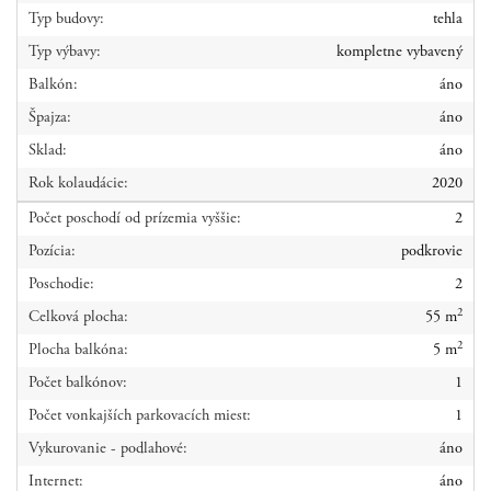
Typ budovy:
tehla
Typ výbavy:
kompletne vybavený
Balkón:
áno
Špajza:
áno
Sklad:
áno
Rok kolaudácie:
2020
Počet poschodí od prízemia vyššie:
2
Pozícia:
podkrovie
Poschodie:
2
2
Celková plocha:
55 m
2
Plocha balkóna:
5 m
Počet balkónov:
1
Počet vonkajších parkovacích miest:
1
Vykurovanie - podlahové:
áno
Internet:
áno