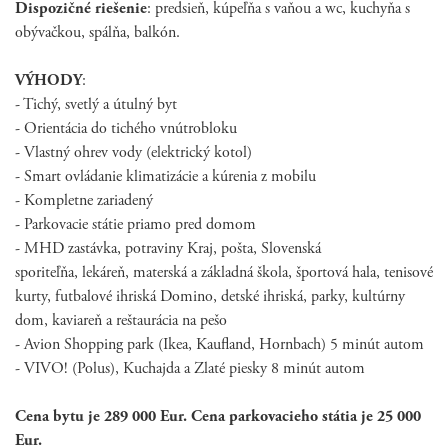
Dispozičné riešenie
: predsieň, kúpeľňa s vaňou a wc, kuchyňa s
obývačkou, spálňa, balkón.
VÝHODY
:
- Tichý, svetlý a útulný byt
- Orientácia do tichého vnútrobloku
- Vlastný ohrev vody (elektrický kotol)
- Smart ovládanie klimatizácie a kúrenia z mobilu
- Kompletne zariadený
- Parkovacie státie priamo pred domom
- MHD zastávka, potraviny Kraj, pošta, Slovenská
sporiteľňa, lekáreň, materská a základná škola, športová hala, tenisové
kurty, futbalové ihriská Domino, detské ihriská, parky, kultúrny
dom, kaviareň a reštaurácia na pešo
- Avion Shopping park (Ikea, Kaufland, Hornbach) 5 minút autom
- VIVO! (Polus), Kuchajda a Zlaté piesky 8 minút autom
Cena bytu je 289 000 Eur. Cena parkovacieho státia je 25 000
Eur.