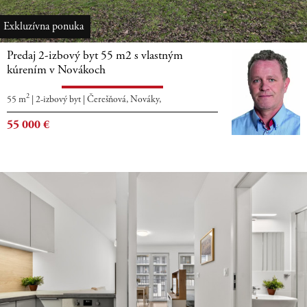
Exkluzívna ponuka
Predaj 2-izbový byt 55 m2 s vlastným
kúrením v Novákoch
2
55 m
|
2-izbový byt
|
Čerešňová, Nováky,
55 000
€