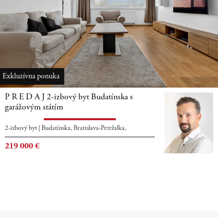
Exkluzívna ponuka
P R E D A J 2-izbový byt Budatínska s
garážovým státím
2-izbový byt
|
Budatínska, Bratislava-Petržalka,
219 000
€