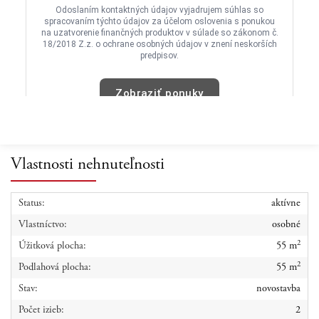
Vlastnosti nehnuteľnosti
Status:
aktívne
Vlastníctvo:
osobné
2
Úžitková plocha:
55 m
2
Podlahová plocha:
55 m
Stav:
novostavba
Počet izieb:
2