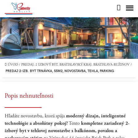
ÚVOD
/
PREDAJ, 2 IZBOVÝ BYT, BRATISLAVSKÝ KRAJ, BRATISLAVA-RUŽINOV
/
PREDAJ 2-IZB. BYT TRNÁVKA, 55M2, NOVOSTAVBA, TEHLA, PARKING
Popis nehnuteľnosti
Hľadáte novostavbu, ktorá spája
moderný dizajn, inteligentné
technológie a absolútny pokoj?
Tento
kompletne zariadený 2-
izbový byt v tehlovej novostavbe s balkónom, povalou a