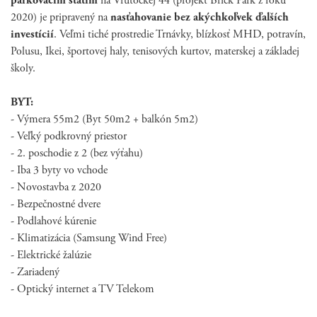
parkovacím státim
na Vrútockej 44 (projekt Brick Park z roku
2020) je pripravený na
nasťahovanie bez akýchkoľvek ďalších
investícií
.
Veľmi tiché prostredie Trnávky, blízkosť MHD, potravín,
Polusu, Ikei, športovej haly, tenisových kurtov, materskej a základej
školy.
BYT:
- Výmera 55m2 (Byt 50m2 + balkón 5m2)
- Veľký podkrovný priestor
- 2. poschodie z 2 (bez výťahu)
- Iba 3 byty vo vchode
- Novostavba z 2020
- Bezpečnostné dvere
- Podlahové kúrenie
- Klimatizácia (Samsung Wind Free)
- Elektrické žalúzie
- Zariadený
- Optický internet a TV Telekom