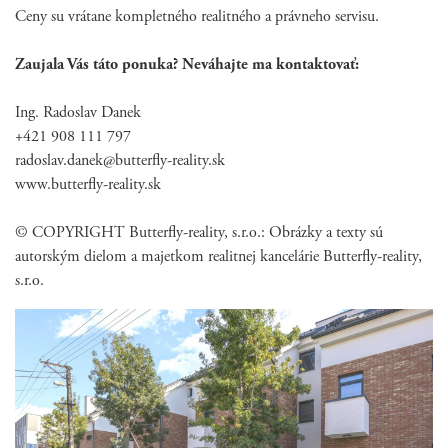
Ceny su vrátane kompletného realitného a právneho servisu.
Zaujala Vás táto ponuka? Neváhajte ma kontaktovať:
Ing. Radoslav Danek
+421 908 111 797
radoslav.danek@butterfly-reality.sk
www.butterfly-reality.sk
© COPYRIGHT Butterfly-reality, s.r.o.: Obrázky a texty sú
autorským dielom a majetkom realitnej kancelárie Butterfly-reality,
s.r.o.