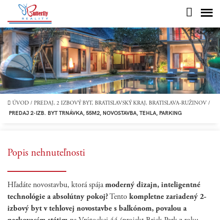
ÚVOD
/
PREDAJ, 2 IZBOVÝ BYT, BRATISLAVSKÝ KRAJ, BRATISLAVA-RUŽINOV
/
PREDAJ 2-IZB. BYT TRNÁVKA, 55M2, NOVOSTAVBA, TEHLA, PARKING
Popis nehnuteľnosti
Hľadáte novostavbu, ktorá spája
moderný dizajn, inteligentné
technológie a absolútny pokoj?
Tento
kompletne zariadený 2-
izbový byt v tehlovej novostavbe s balkónom, povalou a