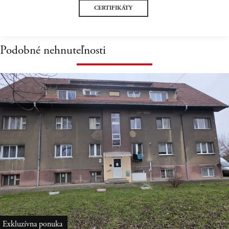
CERTIFIKÁTY
Podobné nehnuteľnosti
Virtuálna
prehliadka
Exkluzívna ponuka