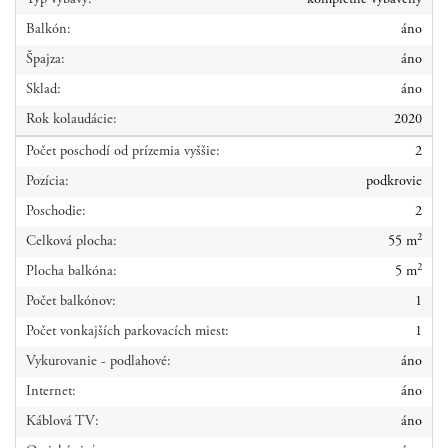
Typ výbavy:
kompletne vybavený
Balkón:
áno
Špajza:
áno
Sklad:
áno
Rok kolaudácie:
2020
Počet poschodí od prízemia vyššie:
2
Pozícia:
podkrovie
Poschodie:
2
2
Celková plocha:
55 m
2
Plocha balkóna:
5 m
Počet balkónov:
1
Počet vonkajších parkovacích miest:
1
Vykurovanie - podlahové:
áno
Internet:
áno
Káblová TV:
áno