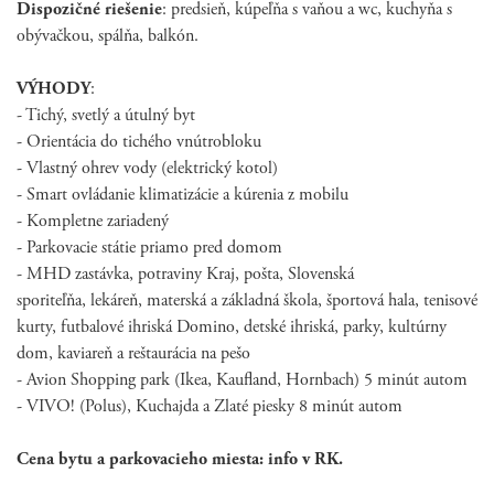
Dispozičné riešenie
: predsieň, kúpeľňa s vaňou a wc, kuchyňa s
obývačkou, spálňa, balkón.
VÝHODY
:
- Tichý, svetlý a útulný byt
- Orientácia do tichého vnútrobloku
- Vlastný ohrev vody (elektrický kotol)
- Smart ovládanie klimatizácie a kúrenia z mobilu
- Kompletne zariadený
- Parkovacie státie priamo pred domom
- MHD zastávka, potraviny Kraj, pošta, Slovenská
sporiteľňa, lekáreň, materská a základná škola, športová hala, tenisové
kurty, futbalové ihriská Domino, detské ihriská, parky, kultúrny
dom, kaviareň a reštaurácia na pešo
- Avion Shopping park (Ikea, Kaufland, Hornbach) 5 minút autom
- VIVO! (Polus), Kuchajda a Zlaté piesky 8 minút autom
Cena bytu a parkovacieho miesta: info v RK.