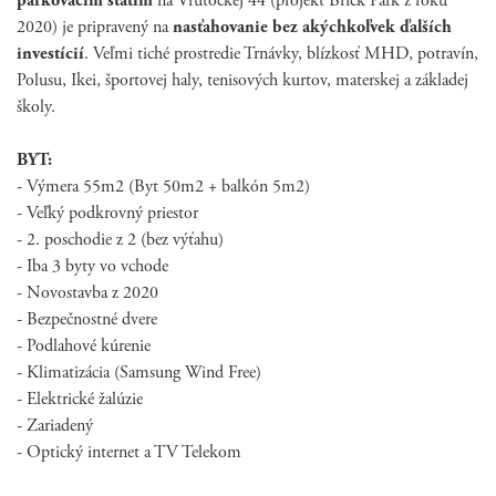
parkovacím státim
na Vrútockej 44 (projekt Brick Park z roku
2020) je pripravený na
nasťahovanie bez akýchkoľvek ďalších
investícií
.
Veľmi tiché prostredie Trnávky, blízkosť MHD, potravín,
Polusu, Ikei, športovej haly, tenisových kurtov, materskej a základej
školy.
BYT:
- Výmera 55m2 (Byt 50m2 + balkón 5m2)
- Veľký podkrovný priestor
- 2. poschodie z 2 (bez výťahu)
- Iba 3 byty vo vchode
- Novostavba z 2020
- Bezpečnostné dvere
- Podlahové kúrenie
- Klimatizácia (Samsung Wind Free)
- Elektrické žalúzie
- Zariadený
- Optický internet a TV Telekom