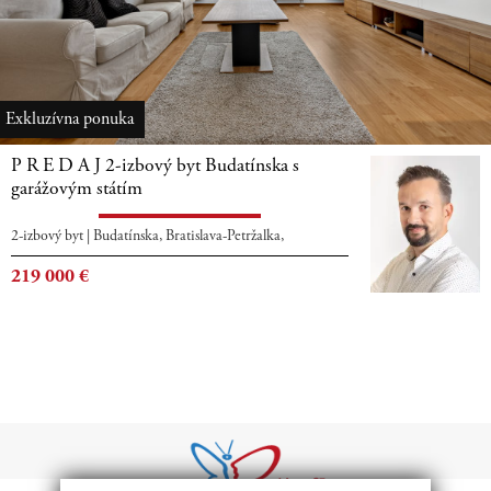
Exkluzívna ponuka
P R E D A J 2-izbový byt Budatínska s
garážovým státím
2-izbový byt
|
Budatínska, Bratislava-Petržalka,
219 000
€