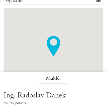
Optická sieť:
áno
Maklér
Ing. Radoslav Danek
realitný poradca