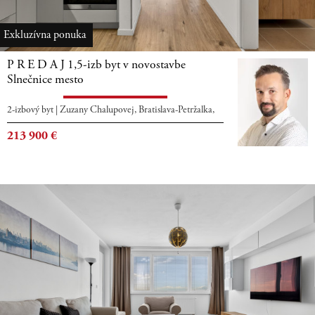
Exkluzívna ponuka
P R E D A J 1,5-izb byt v novostavbe
Slnečnice mesto
2-izbový byt
|
Zuzany Chalupovej, Bratislava-Petržalka,
213 900
€