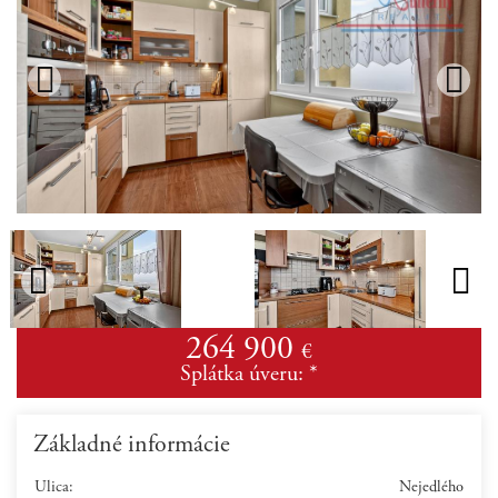
264 900
€
Splátka úveru:
*
Základné informácie
Ulica:
Nejedlého