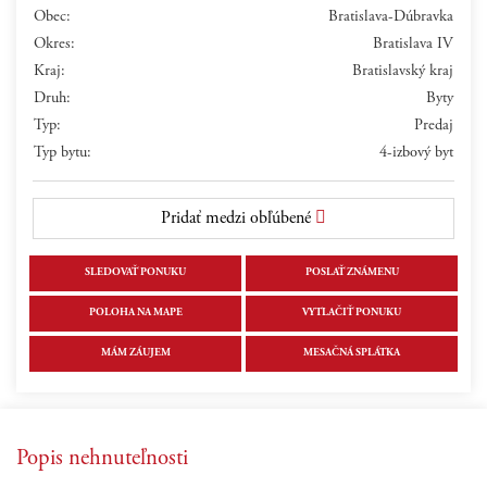
Obec:
Bratislava-Dúbravka
Okres:
Bratislava IV
Kraj:
Bratislavský kraj
Druh:
Byty
Typ:
Predaj
Typ bytu:
4-izbový byt
Pridať medzi obľúbené
SLEDOVAŤ PONUKU
POSLAŤ ZNÁMENU
POLOHA NA MAPE
VYTLAČIŤ PONUKU
MÁM ZÁUJEM
MESAČNÁ SPLÁTKA
Popis nehnuteľnosti