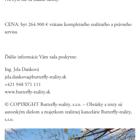
CENA: byt 264.900 € vrátane kompletného realitného a právneho
servisu
Ďalšie informácie Vám rada poskytne:
Ing. Jela Danková
jela.dankova@butterfly-reality.sk
+421 948 571 111
www.butterfly-reality.sk
© COPYRIGHT Butterfly-reality, s.r.o. – Obrázky a texty sú
autorským dielom a majetkom realitnej kancelárie Butterfly-reality,
s.r.o.