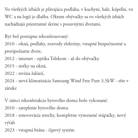
Vo všetkých izbách je plávajúca podlaha, v kuchyni, hale, kúpeľni, vo
WC a na logii je dlažba. Okrem obývačky sa vo všetkých izbách
nachádzajú priestranné skrine s posuvnými dverami.
Byt bol postupne rekonštruovaný:
2010 - okná, podlahy, rozvody elektriny, vstupné bezpečnostné a
protipožiarne dvere,
2012 - internet - optika Telekom - až do obývačky
2015 - sieťky na okná,
2022 - revízia žalúzií,
2024 - nová klimatizácia Samsung Wind Free Pure 3,5kW - ešte v
záruke
V rámci rekonštrukcie bytového domu bolo vykonané:
2010 - zateplenie bytového domu
2018 - renovovácia strechy, kompletne vymenené stúpačky, nový
výťah
2023 - vstupná brána - čipový systém