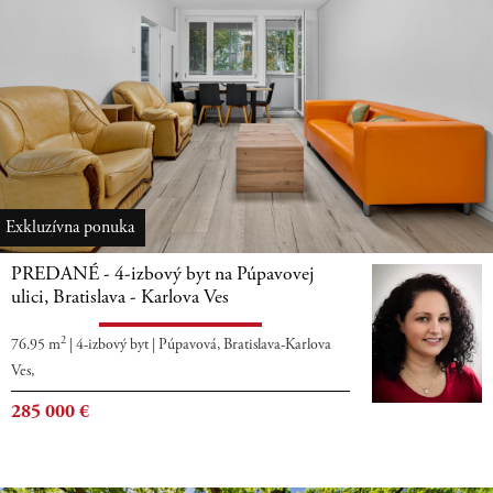
Exkluzívna ponuka
PREDANÉ - 4-izbový byt na Púpavovej
ulici, Bratislava - Karlova Ves
2
76.95 m
|
4-izbový byt
|
Púpavová, Bratislava-Karlova
Ves,
285 000
€