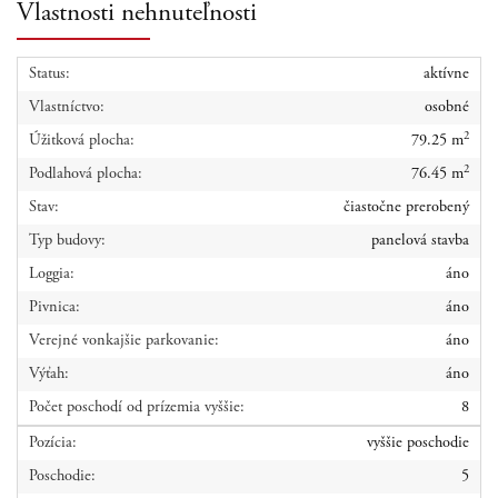
Vlastnosti nehnuteľnosti
Status:
aktívne
Vlastníctvo:
osobné
2
Úžitková plocha:
79.25 m
2
Podlahová plocha:
76.45 m
Stav:
čiastočne prerobený
Typ budovy:
panelová stavba
Loggia:
áno
Pivnica:
áno
Verejné vonkajšie parkovanie:
áno
Výťah:
áno
Počet poschodí od prízemia vyššie:
8
Pozícia:
vyššie poschodie
Poschodie:
5