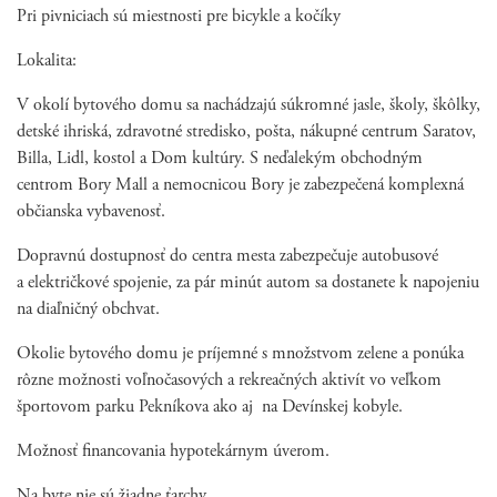
Pri pivniciach sú miestnosti pre bicykle a kočíky
Lokalita:
V okolí bytového domu sa nachádzajú súkromné jasle, školy, škôlky,
detské ihriská, zdravotné stredisko, pošta, nákupné centrum Saratov,
Billa, Lidl, kostol a Dom kultúry. S neďalekým obchodným
centrom Bory Mall a nemocnicou Bory je zabezpečená komplexná
občianska vybavenosť.
Dopravnú dostupnosť do centra mesta zabezpečuje autobusové
a električkové spojenie, za pár minút autom sa dostanete k napojeniu
na diaľničný obchvat.
Okolie bytového domu je príjemné s množstvom zelene a ponúka
rôzne možnosti voľnočasových a rekreačných aktivít vo veľkom
športovom parku Pekníkova ako aj na Devínskej kobyle.
Možnosť financovania hypotekárnym úverom.
Na byte nie sú žiadne ťarchy.