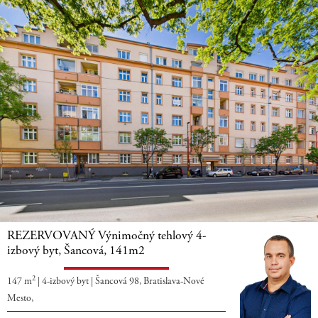
Virtuálna
prehliadka
REZERVOVANÝ Výnimočný tehlový 4-
izbový byt, Šancová, 141m2
2
147 m
|
4-izbový byt
|
Šancová 98, Bratislava-Nové
Mesto,