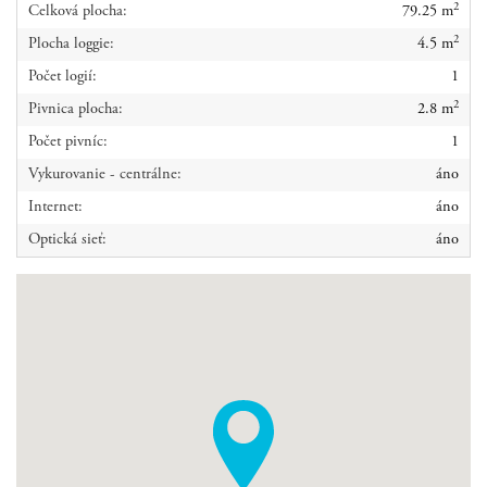
2
Celková plocha:
79.25 m
2
Plocha loggie:
4.5 m
Počet logií:
1
2
Pivnica plocha:
2.8 m
Počet pivníc:
1
Vykurovanie - centrálne:
áno
Internet:
áno
Optická sieť:
áno