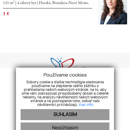
2
145 m
|
4-izbový byt
|
Horská, Bratislava-Nové Mesto,
1
€
Používame cookies
Súbory cookie a ďalšie technológie sledovania
používame na zlepšenie vášho zážitku z
prehliadania našich webových stránok, na to, aby
GDPR
COOKIES
REKLAMAČNÝ PORIADOK
ETICKÝ KÓDEX
sme vám zobrazovali prispôsobený obsah a cielené
reklamy, na analýzu návštevnosti našich webových
stránok a na pochopenie toho, odkiaľ naši
2015 - 2020 © Butterfly s.r.o. Všetky práva vyhradené.
návštevníci prichádzajú.
Viac info
SÚHLASÍM
Nesúhlasím