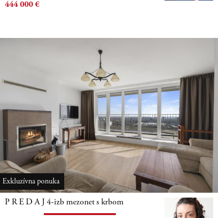
444 000
€
Butterfly-reality ponúka exkluzívne v
zastúpení majiteľa na predaj krásny,
priestranný 4-izbový mezonetový byt s
dvoma terasami, krbom a garážovým
státím.
Exkluzívna ponuka
P R E D A J 4-izb mezonet s krbom